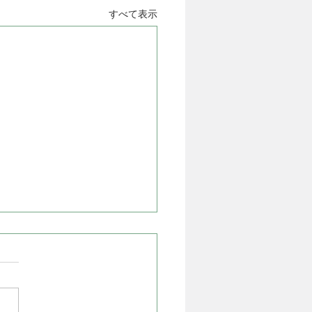
すべて表示
25年の1月の日記
のお教室 午前の子どもの時間
パステルを作ってくねくね蛇
こう」 ソフトパステルは、