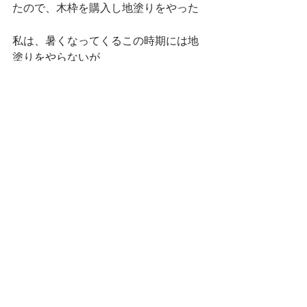
たので、木枠を購入し地塗りをやった
私は、暑くなってくるこの時期には地
塗りをやらないが
今月末に愛知県芸で地塗りの実習が、5
月始めから6月末になり
湿気と暑さの中での地塗りを確認する
ため
地塗りは、その日の気温と湿度で
キャンバスの張り感を変えている
技法書に細かく書かれたりしているわ
けではないが
失敗を繰り返しながら染み付いた感覚
地塗りについてせっかくなら今回の事
など覚え書きを