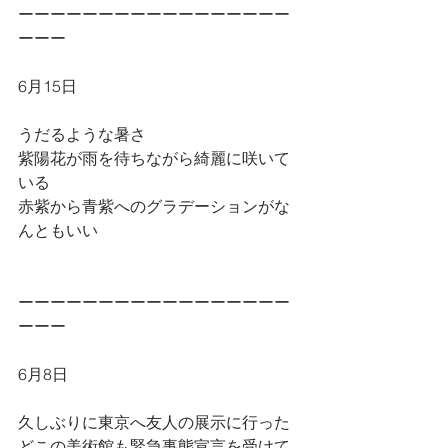
ーーーーーーーーーーーーーーーーー
ーーー
6月15日
うだるような暑さ
紫陽花が雨を待ちながら綺麗に咲いて
いる
赤紫から青紫へのグラデーションがな
んともいい
ーーーーーーーーーーーーーーーーー
ーーー
6月8日
久しぶりに東京へ友人の展示に行った
どこの美術館も緊急事態宣言を受けて